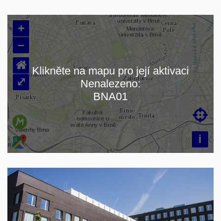
+
–
⌂
Klikněte na mapu pro její aktivaci
⤢
Nenalezeno:
Načítám mapu…
BNA01

i