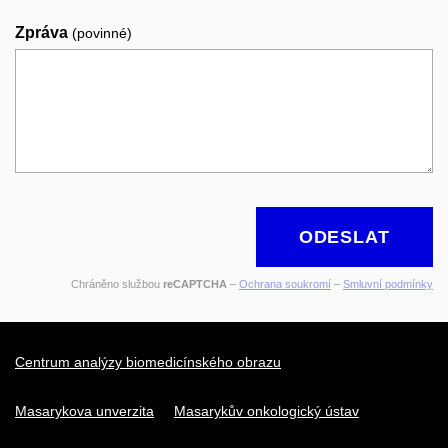
Zpráva
(povinné)
ODESLAT
Chráněno službou
reCAPTCHA
–
Ochrana soukromí
–
Smluvní podmínky
Centrum analýzy biomedicínského obrazu
Masarykova unverzita
Masarykův onkologický ústav